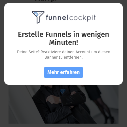
JETZT Bewerbung starten!
Erstelle Funnels in wenigen
Minuten!
Über uns:
Deine Seite? Reaktiviere deinen Account um diesen
Banner zu entfernen.
Mehr erfahren