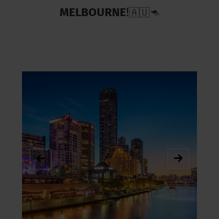
MELBOURNE
!
🇦🇺
🦘