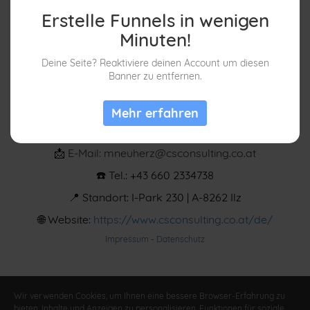
Erstelle Funnels in wenigen
Minuten!
Deine Seite? Reaktiviere deinen Account um diesen
Banner zu entfernen.
Mehr erfahren
📩
E-Mail: mneuherz@csconsulting.co.at
☎️ Tel.: +43 660 2334738
📍 Standort: I-Park 230 | A-8262 Ilz
🌐
Website:
https://www.csconsulting.co.at/de/
Impressum
-
Datenschutz
Wir verwenden Cookies, um Ihnen eine bessere Browser-Erfahrung zu
bieten, Inhalte und Anzeigen zu personalisieren, Funktionen für soziale