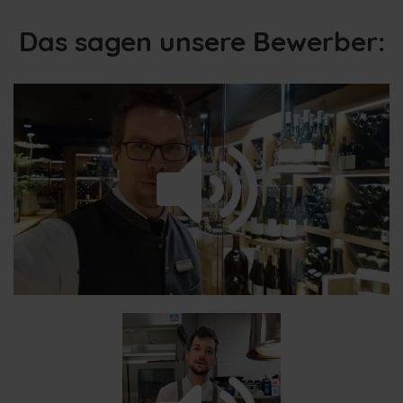
Das sagen unsere Bewerber:
/
Loaded
:
Unmute
Playback
29.26%
Rate