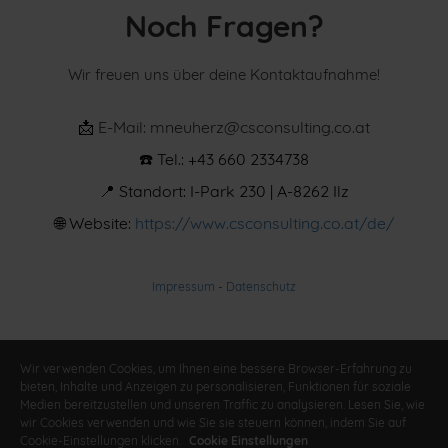
Noch Fragen?
Wir freuen uns über deine Kontaktaufnahme!
📩
E-Mail: mneuherz@csconsulting.co.at
☎️ Tel.: +43 660 2334738
📍 Standort: I-Park 230 | A-8262 Ilz
🌐
Website:
https://www.csconsulting.co.at/de/
Impressum
-
Datenschutz
Wir verwenden Cookies, um Ihnen eine bessere Browser-Erfahrung zu
bieten, Inhalte und Anzeigen zu personalisieren, Funktionen für soziale
Medien bereitzustellen und unseren Traffic zu analysieren. Lesen Sie, wie
wir Cookies verwenden und wie Sie sie steuern können, indem Sie auf
Cookie-Einstellungen klicken.
Cookie Einstellungen