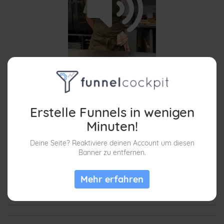
/
Loaded
:
Unmute
Playback
100.00%
Rate
Erstelle Funnels in wenigen
Minuten!
Deine Seite? Reaktiviere deinen Account um diesen
Banner zu entfernen.
Mehr erfahren
/
Loaded
:
Unmute
Playback
100.00%
Rate