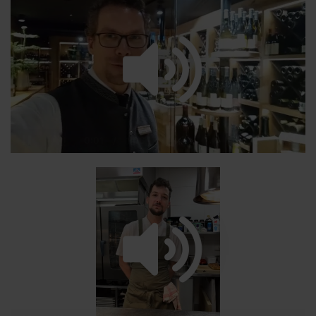
/
Loaded
:
Unmute
Playback
29.26%
Rate