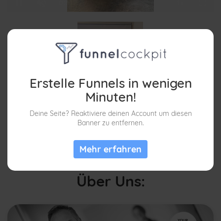
/
Loaded
:
Unmute
Playback
100.00%
Rate
Erstelle Funnels in wenigen
Minuten!
Deine Seite? Reaktiviere deinen Account um diesen
Banner zu entfernen.
/
Loaded
:
Unmute
Playback
100.00%
Rate
Mehr erfahren
Über Uns: