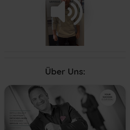
/
Loaded
:
Unmute
Playback
100.00%
Rate
Über Uns: