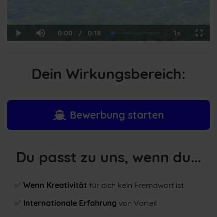
0:00
/
0:18
1x
Current
Duration
Loaded
:
Play
Mute
Playback
Fulls
Time
3.11%
Rate
Dein Wirkungsbereich:
Bewerbung starten
Du passt zu uns, wenn du...
✅
Wenn Kreativität
für dich kein Fremdwort ist
✅
Internationale Erfahrung
von Vorteil