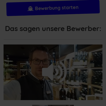
Bewerbung starten
Das sagen unsere Bewerber:
/
Loaded
:
Unmute
Playback
29.26%
Rate