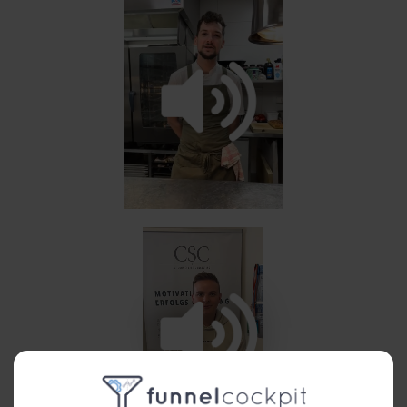
/
Loaded
:
Unmute
Playback
100.00%
Rate